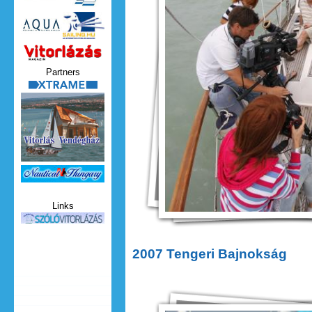
Vitorlazas_magazin.jpg
Partners
xtrame.png
Nauticat.jpg
Links
szolo_vitorlazas.jpg
2007 Tengeri Bajnokság