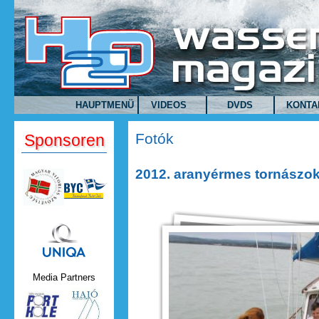
Direkt zum Inhalt
HAUPTMENÜ
VIDEOS
DVDS
KONTA
Fotók
Sponsoren
2012. aranyérmes tornászok
Uniqa.png
Media Partners