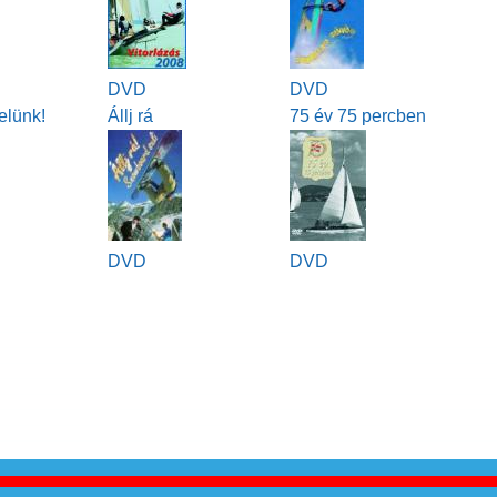
g
DVD
DVD
elünk!
Állj rá
75 év 75 percben
DVD
DVD