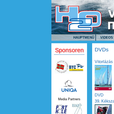
Direkt zum Inhalt
HAUPTMENÜ
VIDEOS
DVDs
Sponsoren
Vitorlázás
Uniqa.png
DVD
Media Partners
39. Kéksz