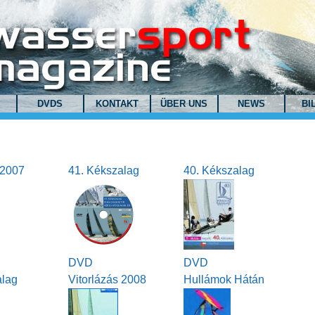
DVDS
KONTAKT
ÜBER UNS
NEWS
BI
 2007
41. Kékszalag
40. Kékszalag
DVD
DVD
alag
Vitorlázás 2008
Hullámok Hátán