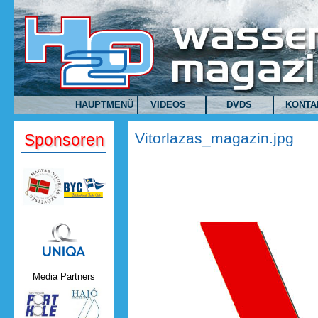
Direkt zum Inhalt
HAUPTMENÜ
VIDEOS
DVDS
KONTA
Vitorlazas_magazin.jpg
Sponsoren
Uniqa.png
Media Partners