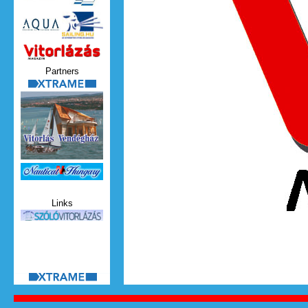
Partners
xtrame.png
Nauticat.jpg
Links
szolo_vitorlazas.jpg