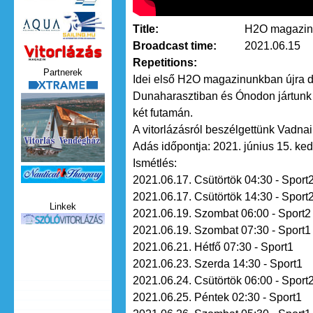
Title:
H2O magazin 
Broadcast time:
2021.06.15
Vitorlazas_magazin.jpg
Repetitions:
Partnerek
Idei első H2O magazinunkban újra 
xtrame.png
Dunaharasztiban és Ónodon jártunk 
két futamán.
A vitorlázásról beszélgettünk Vadnai
Adás időpontja: 2021. június 15. ke
Ismétlés:
Nauticat.jpg
2021.06.17. Csütörtök 04:30 - Sport
2021.06.17. Csütörtök 14:30 - Sport
Linkek
2021.06.19. Szombat 06:00 - Sport2
szolo_vitorlazas.jpg
2021.06.19. Szombat 07:30 - Sport1
2021.06.21. Hétfő 07:30 - Sport1
2021.06.23. Szerda 14:30 - Sport1
2021.06.24. Csütörtök 06:00 - Sport
2021.06.25. Péntek 02:30 - Sport1