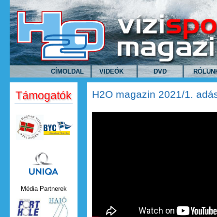
Ugrás a tartalomra
CÍMOLDAL
VIDEÓK
DVD
RÓLUN
H2O magazin 2021/1. adá
Támogatók
H2O magazin 2021/1. adás 
Uniqa.png
Média Partnerek