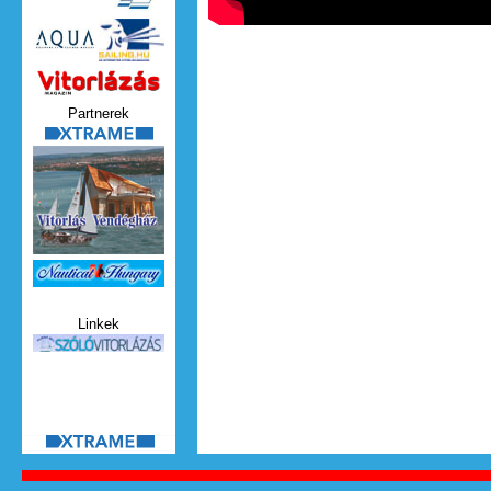
Vitorlazas_magazin.jpg
Partnerek
xtrame.png
Nauticat.jpg
Linkek
szolo_vitorlazas.jpg