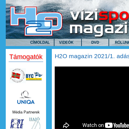
Ugrás a tartalomra
CÍMOLDAL
VIDEÓK
DVD
RÓLUN
H2O magazin 2021/1. adá
Támogatók
Uniqa.png
Média Partnerek