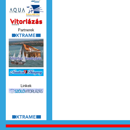
Vitorlazas_magazin.jpg
Partnerek
xtrame.png
Nauticat.jpg
Linkek
szolo_vitorlazas.jpg