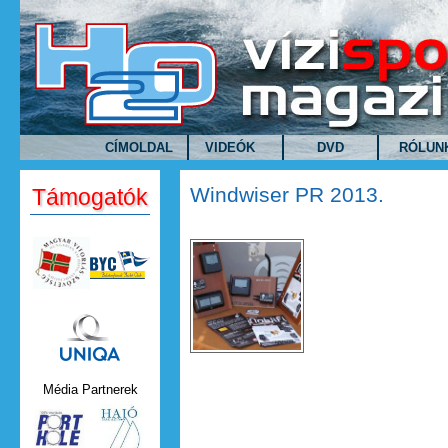
Ugrás a tartalomra
CÍMOLDAL
VIDEÓK
DVD
RÓLUN
Windwiser PR 2013.
Támogatók
Uniqa.png
Média Partnerek