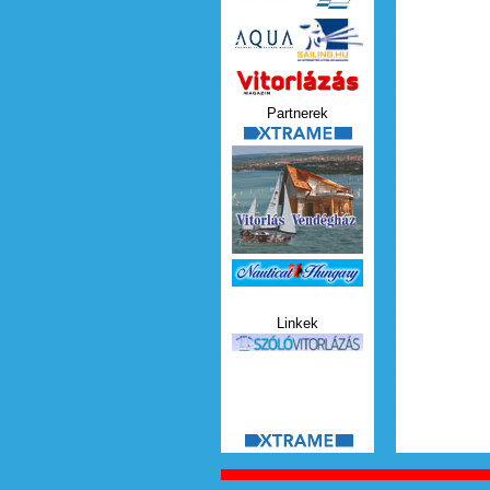
Vitorlazas_magazin.jp
Partnerek
xtrame.png
Nauticat.jpg
Linkek
szolo_vitorlazas.jpg