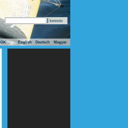
Keresés
Keresés űrlap
TÓK
English
Deutsch
Magyar