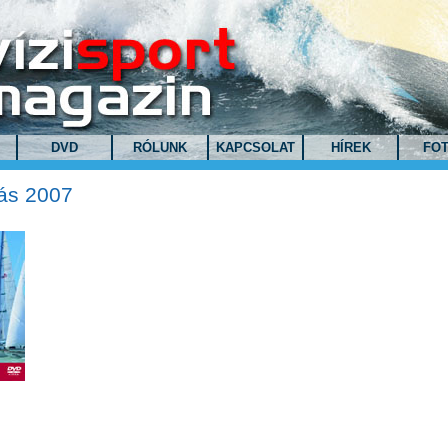
DVD
RÓLUNK
KAPCSOLAT
HÍREK
FO
zás 2007