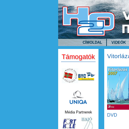
Ugrás a tartalomra
CÍMOLDAL
VIDEÓK
Vitorlá
Támogatók
Uniqa.png
Média Partnerek
DVD