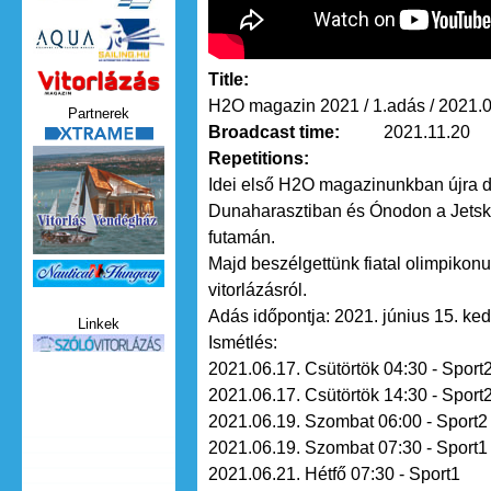
Title:
Vitorlazas_magazin.jpg
H2O magazin 2021 / 1.adás / 2021.0
Partnerek
Broadcast time:
2021.11.20
xtrame.png
Repetitions:
Idei első H2O magazinunkban újra 
Dunaharasztiban és Ónodon a Jetski
futamán.
Majd beszélgettünk fiatal olimpikon
Nauticat.jpg
vitorlázásról.
Adás időpontja: 2021. június 15. ke
Linkek
Ismétlés:
szolo_vitorlazas.jpg
2021.06.17. Csütörtök 04:30 - Sport
2021.06.17. Csütörtök 14:30 - Sport
2021.06.19. Szombat 06:00 - Sport2
2021.06.19. Szombat 07:30 - Sport1
2021.06.21. Hétfő 07:30 - Sport1