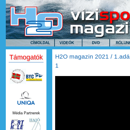
Ugrás a tartalomra
CÍMOLDAL
VIDEÓK
DVD
RÓLUN
H2O magazin 2021 / 1.adás
Támogatók
1
H2O magazin 2021 / 1.adás /
Uniqa.png
Média Partnerek