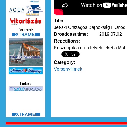
Title:
Vitorlazas_magazin.jpg
Jet-ski Országos Bajnokság I. Ónod
Partnerek
Broadcast time:
2019.07.02
xtrame.png
Repetitions:
Köszönjük a drón felvételeket a Mul
Category:
Versenyfilmek
Nauticat.jpg
Linkek
szolo_vitorlazas.jpg