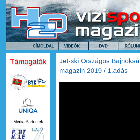
Ugrás a tartalomra
CÍMOLDAL
VIDEÓK
DVD
RÓLUN
Jet-ski Országos Bajnoksá
Támogatók
magazin 2019 / 1.adás
Jet-ski Országos Bajnokság
2019 / 1.adás
Uniqa.png
Média Partnerek