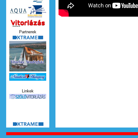
Vitorlazas_magazin.jpg
Partnerek
xtrame.png
Nauticat.jpg
Linkek
szolo_vitorlazas.jpg