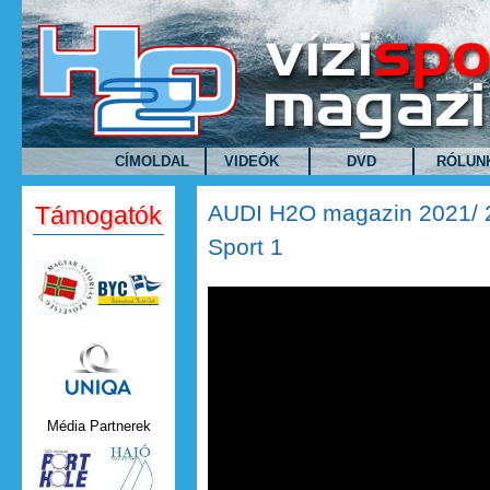
Ugrás a tartalomra
CÍMOLDAL
VIDEÓK
DVD
RÓLUN
AUDI H2O magazin 2021/ 2
Támogatók
Sport 1
Uniqa.png
Média Partnerek