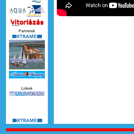
Vitorlazas_magazin.jpg
Partnerek
xtrame.png
Nauticat.jpg
Linkek
szolo_vitorlazas.jpg