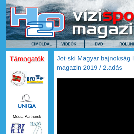
Ugrás a tartalomra
CÍMOLDAL
VIDEÓK
DVD
RÓLUN
Jet-ski Magyar bajnokság 
Támogatók
magazin 2019 / 2.adás
Uniqa.png
Média Partnerek